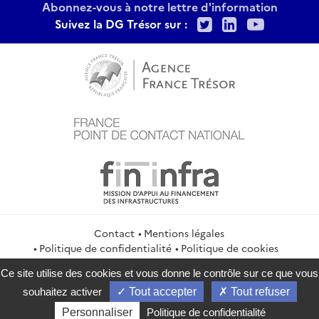
Abonnez-vous à notre lettre d'information
Twitter
LinkedIn
Youtu
Suivez la DG Trésor sur :
Contact
Mentions légales
Politique de confidentialité
Politique de cookies
Gestion des cookies
Flux RSS
Ce site utilise des cookies et vous donne le contrôle sur ce que vous
service-public.gouv.fr
legifrance.gouv.fr
info.gouv.fr
souhaitez activer
Tout accepter
Tout refuser
data.gouv.fr
Personnaliser
Politique de confidentialité