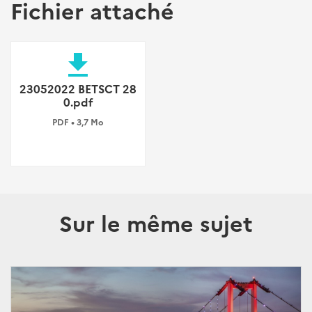
Fichier attaché
file_download
23052022 BETSCT 28
0.pdf
PDF • 3,7 Mo
Sur le même sujet