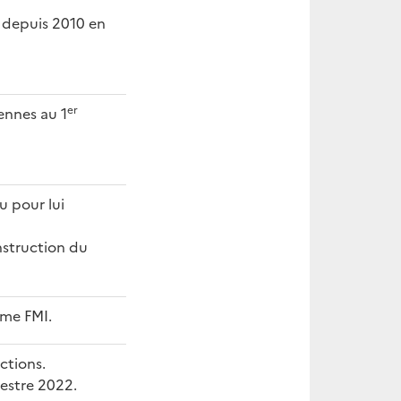
t depuis 2010 en
er
ennes au 1
u pour lui
nstruction du
me FMI.
ctions.
estre 2022.