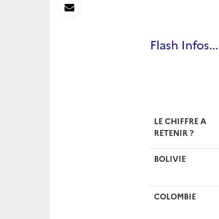
sur
Envoyer
Linkedin
par
Flash Infos...
Messagerie
LE CHIFFRE A
RETENIR
?
BOLIVIE
COLOMBIE