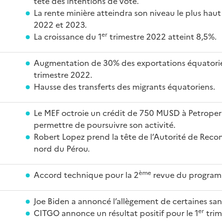
tête des intentions de vote.
La rente minière atteindra son niveau le plus hau
2022 et 2023.
er
La croissance du 1
trimestre 2022 atteint 8,5%.
Augmentation de 30% des exportations équatori
trimestre 2022.
Hausse des transferts des migrants équatoriens.
Le MEF octroie un crédit de 750 MUSD à Petroper
permettre de poursuivre son activité.
Robert Lopez prend la tête de l’Autorité de Reco
nord du Pérou.
ème
Accord technique pour la 2
revue du program
Joe Biden a annoncé l’allègement de certaines san
er
CITGO annonce un résultat positif pour le 1
trim