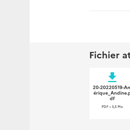
Fichier a
file_download
20-20220519-A
érique_Andine.
df
PDF • 3,5 Mo