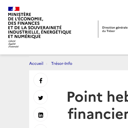
Accueil
Trésor-Info
Partager
Point he
sur
Partager
financie
Facebook
sur
Partager
Twitter