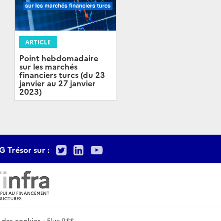
ARTICLE
Point hebdomadaire
sur les marchés
financiers turcs (du 23
janvier au 27 janvier
2023)
Twitter
LinkedIn
Youtube
G Trésor sur :
 des cookies
Flux RSS