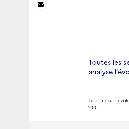
sur
Envoyer
Linkedin
par
Messagerie
Toutes les 
analyse l'év
Le point sur l'évo
100.