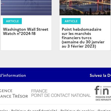
ARTICLE
ARTICLE
Washington Wall Street
Point hebdomadaire
Watch n°2024-18
sur les marchés
financiers turcs
(semaine du 30 janvier
au 3 février 2023)
d'information
Suivez la D
gales
Politique de confidentialité
Politique de cookies
Gestion