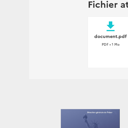
Fichier a
file_download
document.pdf
PDF • 1 Mo