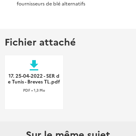
fournisseurs de blé alternatifs
Fichier attaché
file_download
17. 25-04-2022 - SER d
e Tunis - Breves TL.pdf
PDF • 1,3 Mo
Sur le même sujet