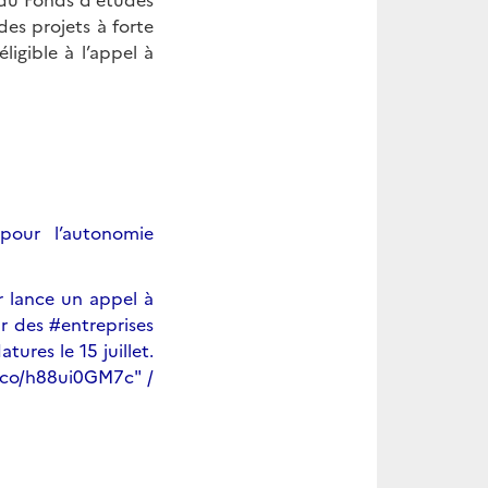
des projets à forte
igible à l’appel à
pour l’autonomie
r lance un appel à
r des #entreprises
ures le 15 juillet.
t.co/h88ui0GM7c" /