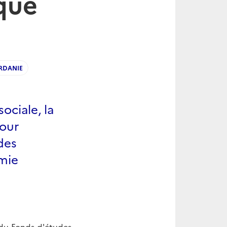
que
RDANIE
ociale, la
pour
des
omie
s du Fonds d'études