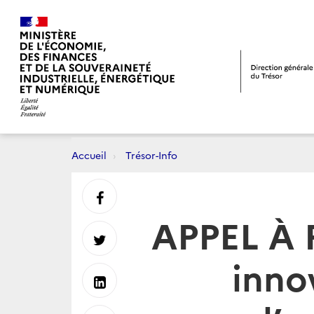
Accueil
Trésor-Info
Partager
APPEL À 
sur
Partager
inno
Facebook
sur
Partager
Twitter