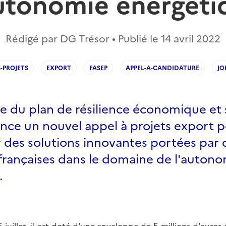
autonomie énergéti
Rédigé par DG Trésor • Publié le
14 avril 2022
-PROJETS
EXPORT
FASEP
APPEL-A-CANDIDATURE
JO
e du plan de résilience économique et s
ance un nouvel appel à projets export 
 des solutions innovantes portées par 
 françaises dans le domaine de l'auton
.
 juillet, il est doté d'une enveloppe de 5 millions d'euro