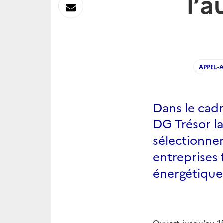
l’
sur
Envoyer
Linkedin
par
Messagerie
APPEL-A
Dans le cadr
DG Trésor l
sélectionner
entreprises
énergétique
Ouvert jusqu'au 15