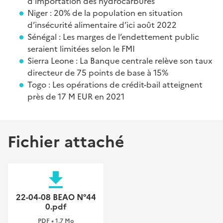
d’importation des hydrocarbures
Niger : 20% de la population en situation
d’insécurité alimentaire d’ici août 2022
Sénégal : Les marges de l’endettement public
seraient limitées selon le FMI
Sierra Leone : La Banque centrale relève son taux
directeur de 75 points de base à 15%
Togo : Les opérations de crédit-bail atteignent
près de 17 M EUR en 2021
Fichier attaché
file_download
22-04-08 BEAO N°44
0.pdf
PDF • 1,7 Mo