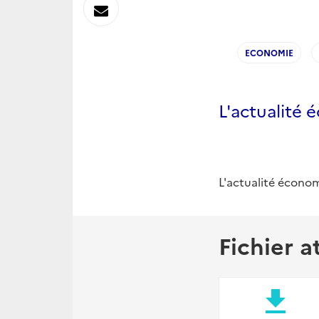
sur
Envoyer
Linkedin
par
ECONOMIE
Messagerie
L'actualité 
L'actualité économ
Fichier a
file_download