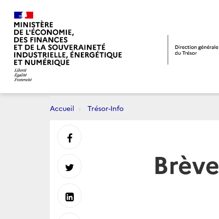
Accueil
Trésor-Info
Partager
Brève
sur
Partager
Facebook
sur
Partager
Twitter