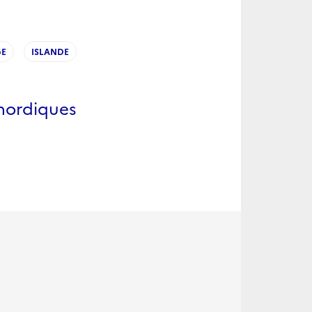
GE
ISLANDE
 nordiques