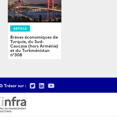
ARTICLE
Brèves économiques de
Turquie, du Sud-
Caucase (hors Arménie)
et du Turkménistan
n°308
Twitter
LinkedIn
Youtube
G Trésor sur :