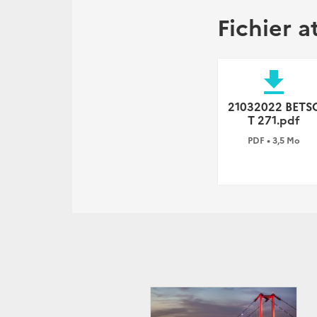
Fichier a
file_download
21032022 BETS
T 271.pdf
PDF • 3,5 Mo