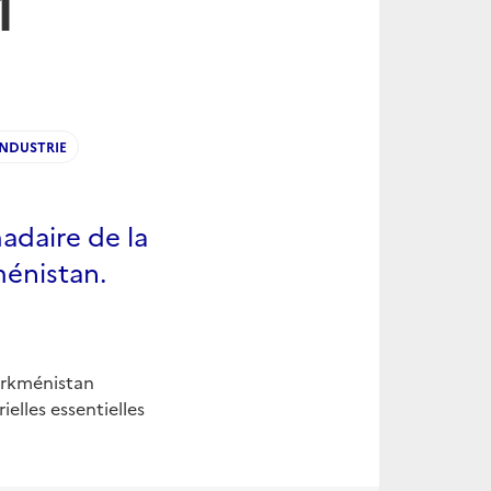
1
INDUSTRIE
adaire de la
ménistan.
urkménistan
elles essentielles