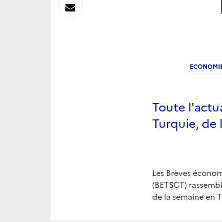
sur
Envoyer
Linkedin
par
Messagerie
ECONOMI
Toute l'act
Turquie, de 
Les Brèves économ
(BETSCT) rassemble
de la semaine en T