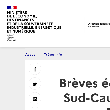
Accueil
Trésor-Info
Partager
Brèves 
sur
Partager
Sud-Cau
Facebook
sur
Partager
Twitter