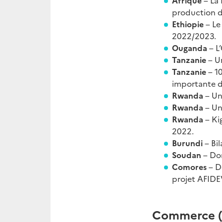
Afrique
– La
production d
Ethiopie
– Le
2022/2023.
Ouganda
– L
Tanzanie
– U
Tanzanie
– 1
importante d
Rwanda
– Un
Rwanda
– Un
Rwanda
– Ki
2022.
Burundi
– Bi
Soudan
– Do
Comores
– D
projet AFIDE
Commerce (é