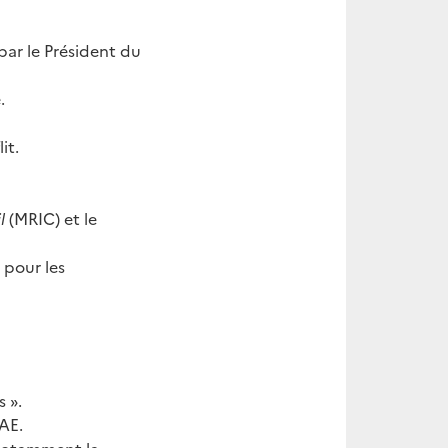
 par le Président du
.
it.
l
(MRIC) et le
 pour les
 ».
AE.