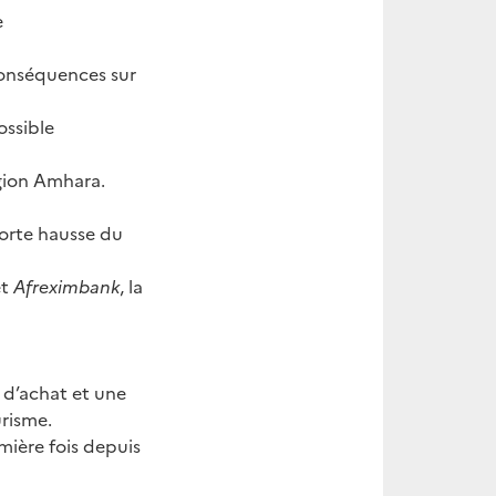
e
 conséquences sur
ossible
gion Amhara.
 forte hausse du
et
Afreximbank
, la
 d’achat et une
urisme.
mière fois depuis