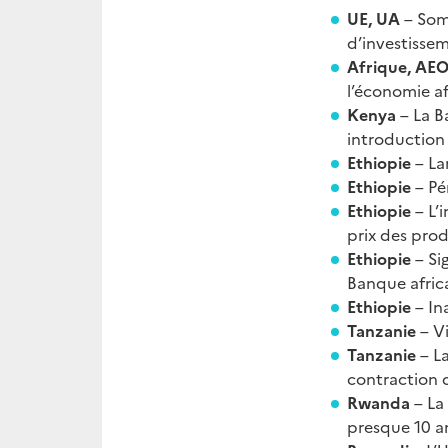
UE, UA
– Som
d’investissem
Afrique, AEO
l’économie af
Kenya
– La B
introduction
Ethiopie
– L
Ethiopie
– Pé
Ethiopie
– L’
prix des prod
Ethiopie
– Si
Banque afric
Ethiopie
– In
Tanzanie
– V
Tanzanie
– L
contraction d
Rwanda
– La
presque 10 a