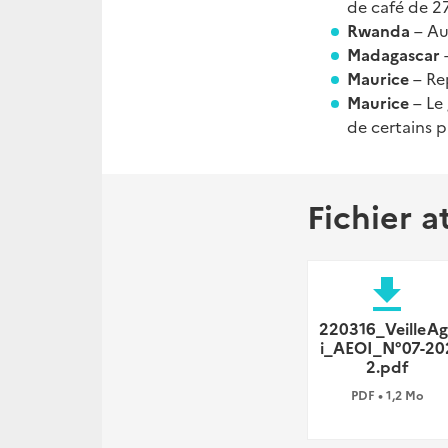
de café de 27
Rwanda
– Au
Madagascar
Maurice
– Re
Maurice
– Le
de certains p
Fichier a
file_download
220316_VeilleAg
i_AEOI_N°07-20
2.pdf
PDF • 1,2 Mo