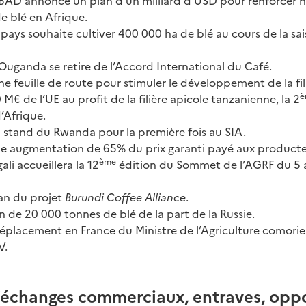
 BAD annonce un plan d’un milliard d’USD pour renforcer
e blé en Afrique.
 pays souhaite cultiver 400 000 ha de blé au cours de la sai
’Ouganda se retire de l’Accord International du Café.
ne feuille de route pour stimuler le développement de la fil
è
0 M€ de l’UE au profit de la filière apicole tanzanienne, la 2
’Afrique.
 stand du Rwanda pour la première fois au SIA.
e augmentation de 65% du prix garanti payé aux producte
ème
gali accueillera la 12
édition du Sommet de l’AGRF du 5 
lan du projet
Burundi Coffee Alliance
.
n de 20 000 tonnes de blé de la part de la Russie.
éplacement en France du Ministre de l’Agriculture comorie
V.
changes commerciaux, entraves, oppo