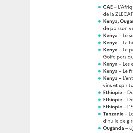
CAE
– L'Afri
de la ZLECAF
Kenya, Oug
de poisson ve
Kenya
– Le s
Kenya
– La f
Kenya
– Le p
Golfe persiq
Kenya
– Les 
Kenya
– Le f
Kenya
– L’en
vins et spirit
Ethiopie
– Du
Ethiopie
– Di
Ethiopie
– L’
E
Tanzanie
– L
d’huile de gi
Ouganda
–
U