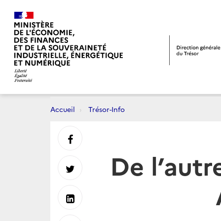
Accueil
Trésor-Info
Partager
De l’autre
sur
Partager
Facebook
sur
Partager
Twitter