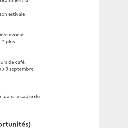
 notamment la
son estivale
ière avocat.
me
plus
urs de café.
au 9 septembre
n dans le cadre du
rtunités)