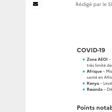
sur
Envoyer
Rédigé par le S
Linkedin
par
Messagerie
COVID-19
Zone AEOI
–
très limité de
Afrique
– Mi
santé en Afri
Kenya
– Levé
Rwanda
– Dé
Points notab