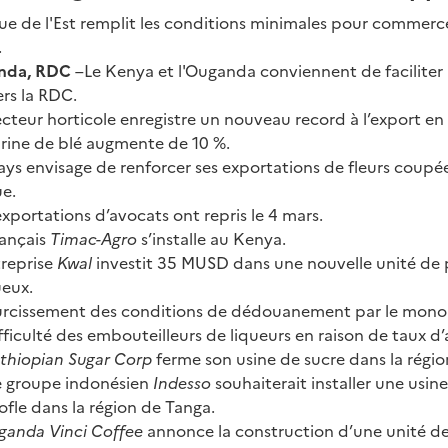
que de l'Est remplit les conditions minimales pour commerc
.
anda, RDC
–Le Kenya et l'Ouganda conviennent de faciliter 
rs la RDC.
ecteur horticole enregistre un nouveau record à l’export en
arine de blé augmente de 10 %.
ays envisage de renforcer ses exportations de fleurs coupée
ue.
exportations d’avocats ont repris le 4 mars.
rançais
Timac-Agro
s’installe au Kenya.
treprise
Kwal
investit 35 MUSD dans une nouvelle unité de
ueux.
rcissement des conditions de dédouanement par le monop
fficulté des embouteilleurs de liqueurs en raison de taux d’
thiopian Sugar Corp
ferme son usine de sucre dans la régi
e groupe indonésien
Indesso
souhaiterait installer une usi
rofle dans la région de Tanga.
ganda Vinci Coffee
annonce la construction d’une unité d