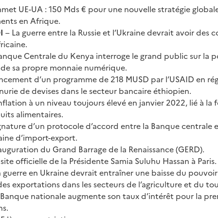
met UE-UA : 150 Mds € pour une nouvelle stratégie global
ents en Afrique.
I
– La guerre entre la Russie et l’Ukraine devrait avoir des
ricaine.
anque Centrale du Kenya interroge le grand public sur la p
 de sa propre monnaie numérique.
ancement d’un programme de 218 MUSD par l’USAID en ré
nurie de devises dans le secteur bancaire éthiopien.
inflation à un niveau toujours élevé en janvier 2022, lié à la
uits alimentaires.
gnature d’un protocole d’accord entre la Banque centrale 
aine d’import-export.
auguration du Grand Barrage de la Renaissance (GERD).
isite officielle de la Présidente Samia Suluhu Hassan à Paris.
a guerre en Ukraine devrait entraîner une baisse du pouvoir
es exportations dans les secteurs de l’agriculture et du to
 Banque nationale augmente son taux d’intérêt pour la pre
ns.