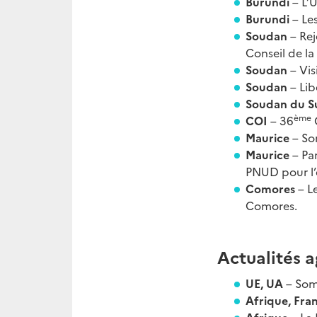
Burundi
– L’U
Burundi
– Le
Soudan
– Rej
Conseil de la
Soudan
– Vi
Soudan
– Lib
Soudan du 
ème
COI
– 36
C
Maurice
– Sor
Maurice
– Pa
PNUD pour l’é
Comores
– L
Comores.
Actualités a
UE, UA
– Som
Afrique, Fra