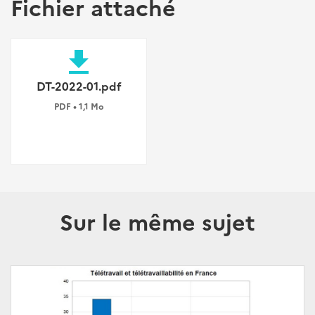
Fichier attaché
file_download
DT-2022-01.pdf
PDF • 1,1 Mo
Sur le même sujet