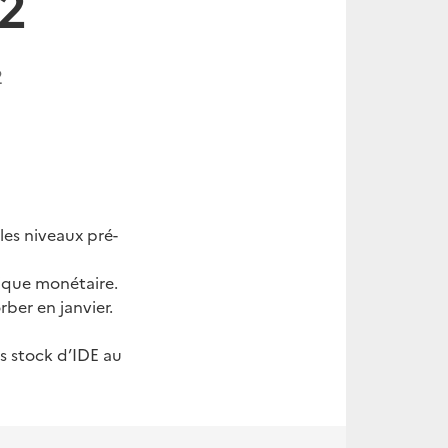
22
2
les niveaux pré-
tique monétaire.
rber en janvier.
s stock d’IDE au