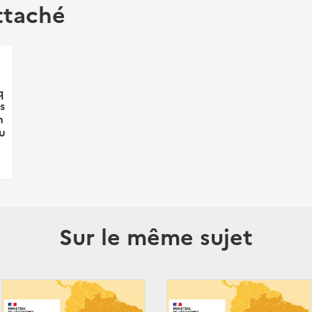
ttaché
q
s
n
u
Sur le même sujet