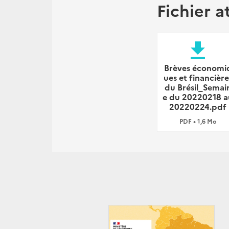
Fichier a
file_download
Brèves économi
ues et financière
du Brésil_Semai
e du 20220218 a
20220224.pdf
PDF • 1,6 Mo