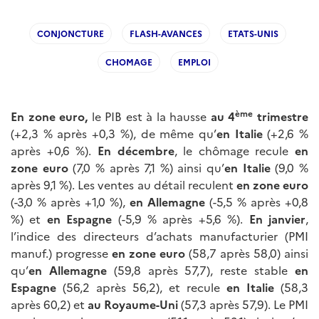
CONJONCTURE
FLASH-AVANCES
ETATS-UNIS
CHOMAGE
EMPLOI
ème
En zone euro,
le PIB est à la hausse
au 4
trimestre
(+2,3 % après +0,3 %), de même qu’
en Italie
(+2,6 %
après +0,6 %).
En décembre
, le chômage recule
en
zone euro
(7,0 % après 7,1 %) ainsi qu’
en Italie
(9,0 %
après 9,1 %). Les ventes au détail reculent
en zone euro
(-3,0 % après +1,0 %),
en Allemagne
(-5,5 % après +0,8
%) et
en Espagne
(-5,9 % après +5,6 %).
En janvier
,
l’indice des directeurs d’achats manufacturier (PMI
manuf.) progresse
en zone euro
(58,7 après 58,0) ainsi
qu’
en Allemagne
(59,8 après 57,7), reste stable
en
Espagne
(56,2 après 56,2), et recule
en Italie
(58,3
après 60,2) et
au Royaume-Uni
(57,3 après 57,9). Le PMI