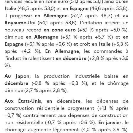
services recule en zone euro (51,1 après 53,1) ainsi qu’
en
Italie
(48,5 après 53,0) et
en Espagne
(46,6 après 55,8),
il progresse
en Allemagne
(52,2 après 48,7) et
au
Royaume
-Uni (54,1 après 53,6). L’inflation atteint un
nouveau record
en zone euro
(+5,1 % après +5,0 %),
diminue
en Allemagne
(+5,1 % après +5,7 %) et
en
Espagne
(+6,1 % après +6,6 %) et croît
en Italie
(+5,3 %
après +4,2 %).
En Allemagne
, les commandes à
l’industrie ralentissent
en décembre
(+2,8 % après +3,6
%).
Au Japon
, la production industrielle baisse
en
décembre
(-0,8 % après +6,3 %), et le chômage
diminue (2,7 % après 2,8 %).
Aux États-Unis
,
en décembre
, les dépenses de
construction résidentielle progressent (+1,1 % après
+0,7 %) contrairement aux dépenses de construction
non résidentielle (-0,7 % après +0,6 %).
En janvier
, le
chômage augmente légèrement (4,0 % après 3,9 %).