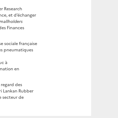
er Research
ance, et d’échanger
mallholders
des Finances
se sociale française
 des pneumatiques
uc à
mation en
 regard des
Sri Lankan Rubber
le secteur de