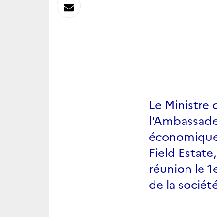
sur
Envoyer
Linkedin
par
Messagerie
Le Ministre 
l'Ambassadeu
économique o
Field Estate
réunion le 1
de la sociét