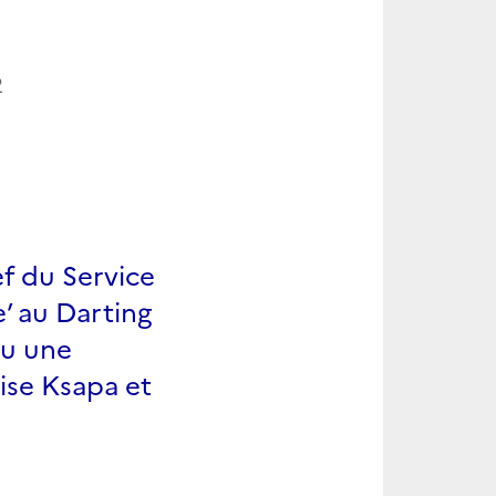
2
ef du Service
’ au Darting
nu une
rise Ksapa et