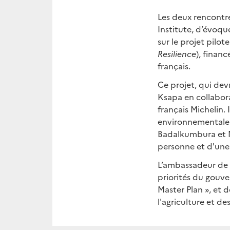
Les deux rencontre
Institute, d’évoque
sur le projet pilot
Resilience
), finan
français.
Ce projet, qui devr
Ksapa en collabora
français Michelin. 
environnementales
Badalkumbura et 
personne et d'une
L’ambassadeur de F
priorités du gouve
Master Plan », et d
l'agriculture et de