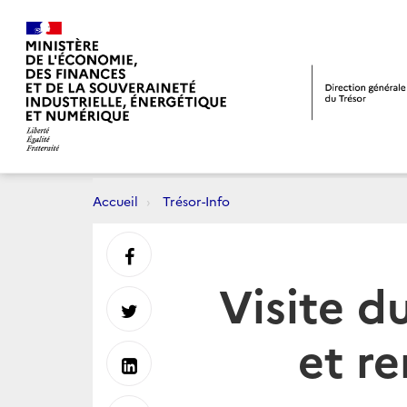
Accueil
Trésor-Info
Partager
Visite d
sur
Partager
et r
Facebook
sur
Partager
Twitter