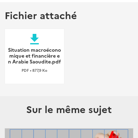
Fichier attaché
file_download
Situation macroécono
mique et financière e
n Arabie Saoudite.pdf
PDF • 877,9 Ko
Sur le même sujet