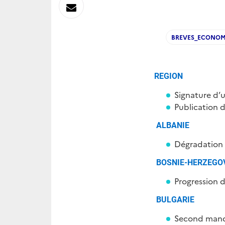
sur
Envoyer
Linkedin
par
BREVES_ECONOM
Messagerie
REGION
Signature d’
Publication d
ALBANIE
Dégradation 
BOSNIE-HERZEGO
Progression d
BULGARIE
Second mand