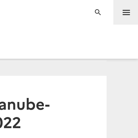
Men
RECHERCHE
anube-
022