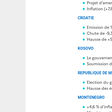
Projet d’amen
Inflation (+7
CROATIE
Emission de 
Chute de -9,3
Hausse de +5,
KOSOVO
Le gouvernem
Soumission du
REPUBLIQUE DE M
Election du 
Hausse des é
MONTENEGRO
+4,6 % d’infl