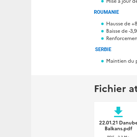
Mise à jour de
ROUMANIE
Hausse de +8,
Baisse de -3
Renforcement
SERBIE
Maintien du p
Fichier a
file_download
22.01.21 Danub
Balkans.pdf
PDF • 2,2 Mo