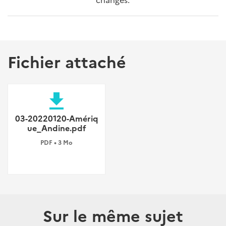
Fichier attaché
file_download
03-20220120-Amériq
ue_Andine.pdf
PDF • 3 Mo
Sur le même sujet