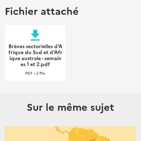
Fichier attaché
file_download
Brèves sectorielles d'A
frique du Sud et d'Afr
ique australe - semain
es 1 et 2.pdf
PDF • 2 Mo
Sur le même sujet