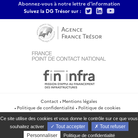
Abonnez-vous à notre lettre d'information
Twitter
LinkedIn
Youtu
Suivez la DG Trésor sur :
Contact
Mentions légales
Politique de confidentialité
Politique de cookies
Gestion des cookies
Flux RSS
Ce site utilise des cookies et vous donne le contrôle sur ce que vous
service-public.gouv.fr
legifrance.gouv.fr
info.gouv.fr
souhaitez activer
Tout accepter
Tout refuser
data.gouv.fr
Personnaliser
Politique de confidentialité