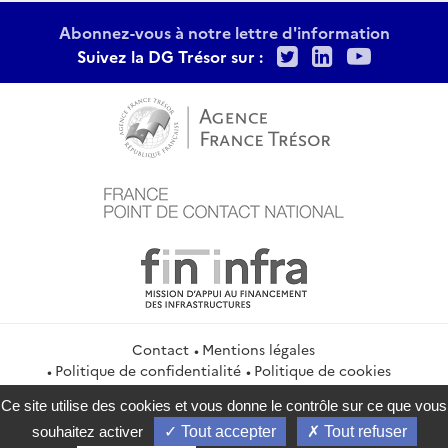
Abonnez-vous à notre lettre d'information
Twitter
LinkedIn
Youtu
Suivez la DG Trésor sur :
Contact
Mentions légales
Politique de confidentialité
Politique de cookies
Gestion des cookies
Flux RSS
Ce site utilise des cookies et vous donne le contrôle sur ce que vous
service-public.gouv.fr
legifrance.gouv.fr
info.gouv.fr
souhaitez activer
Tout accepter
Tout refuser