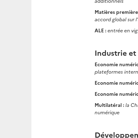
additionnels
Matières première
accord global sur l
ALE :
entrée en vi
Industrie e
Economie numéri
plateformes inter
Economie numéri
Economie numéri
Multilatéral :
la Ch
numérique
Développeme