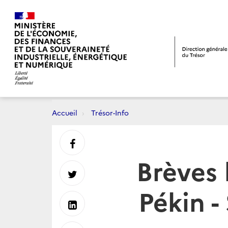
Accueil
Trésor-Info
Partager
Brèves
sur
Partager
Pékin 
Facebook
sur
Partager
Twitter