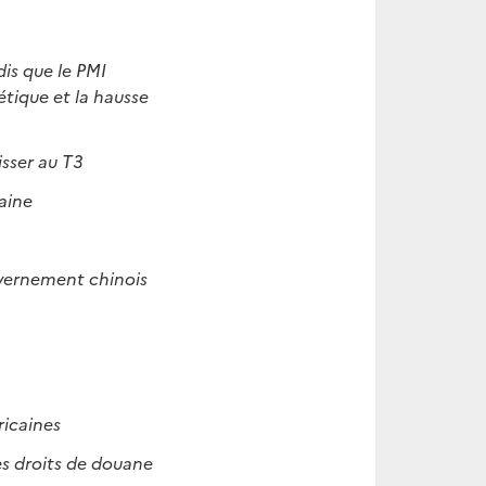
is que le PMI
étique et la hausse
isser au T3
aine
ouvernement chinois
ricaines
es droits de douane