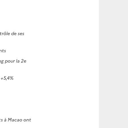
rôle de ses
nts
g pour la 2e
à +5,4%
nts à Macao ont