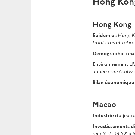
Hong Kon
Hong Kong
Epidémie :
Hong Ko
frontières et retir
Démographie :
év
Environnement d’a
année consécutiv
Bilan économique 
Macao
Industrie du jeu :
Investissements di
reculé de 14,5% à 3