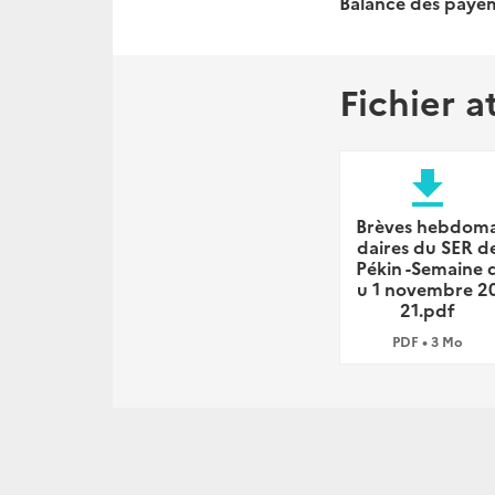
Balance des payem
Fichier a
file_download
Brèves hebdom
daires du SER d
Pékin -Semaine 
u 1 novembre 2
21.pdf
PDF • 3 Mo