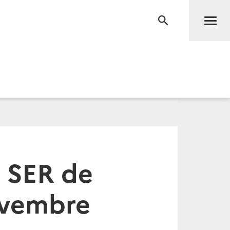
Men
RECHERCHE
 SER de
ovembre