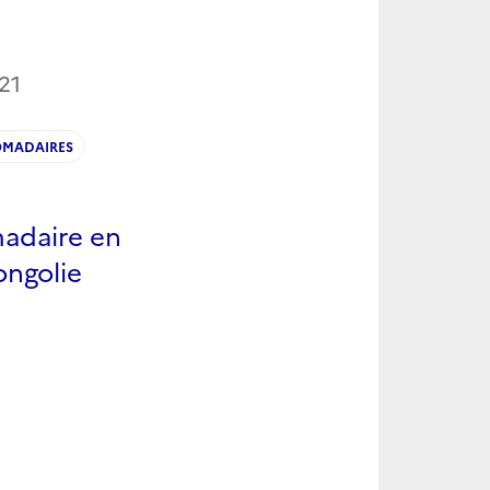
21
OMADAIRES
madaire en
ongolie