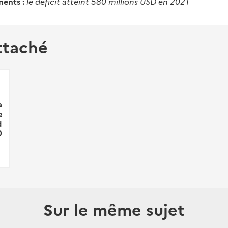
ents :
le déficit atteint 580 millions USD en 2021
ttaché
a
e
d
0
Sur le même sujet