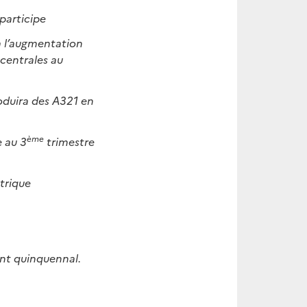
ne participe
à l’augmentation
 centrales au
oduira des A321 en
ème
e au 3
trimestre
ctrique
nt quinquennal.