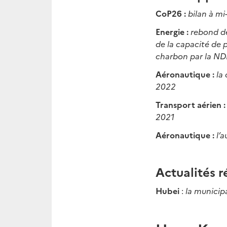
CoP26 :
bilan à m
Energie :
rebond de
de la capacité de 
charbon par la N
Aéronautique :
la
2022
Transport aérien 
2021
Aéronautique :
l’
Actualités r
Hubei
:
la municip