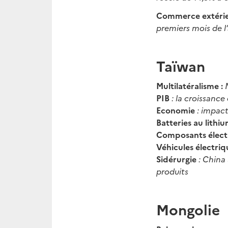
Commerce extérie
premiers mois de l
Taïwan
Multilatéralisme :
PIB
: la croissanc
Economie
: impact
Batteries au lithi
Composants élec
Véhicules électriq
Sidérurgie
: China 
produits
Mongolie