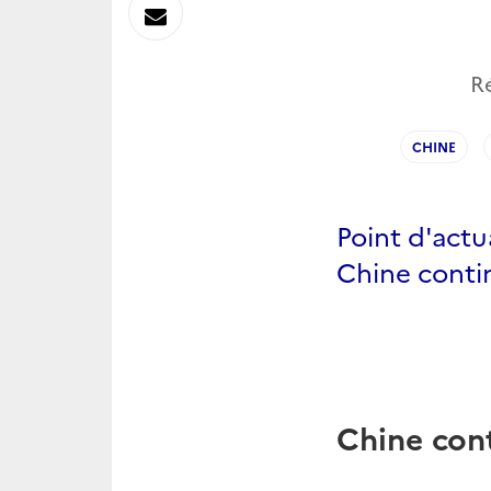
sur
Envoyer
Linkedin
par
R
Messagerie
CHINE
Point d'act
Chine conti
Chine con