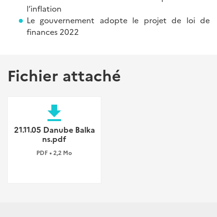
l’inflation
Le gouvernement adopte le projet de loi de
finances 2022
Fichier attaché
file_download
21.11.05 Danube Balka
ns.pdf
PDF • 2,2 Mo