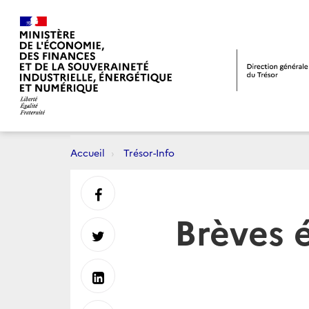
Accueil
Trésor-Info
Partager
Brèves
sur
Partager
Facebook
sur
Partager
Twitter