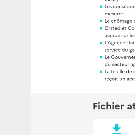
Les conséquen
mesurer ;
Le chômage da
Ørsted et Co
accrue sur le
L’Agence Dano
service du g
Le Gouvernem
du secteur agr
La feuille d
reçoit un acc
Fichier a
file_download