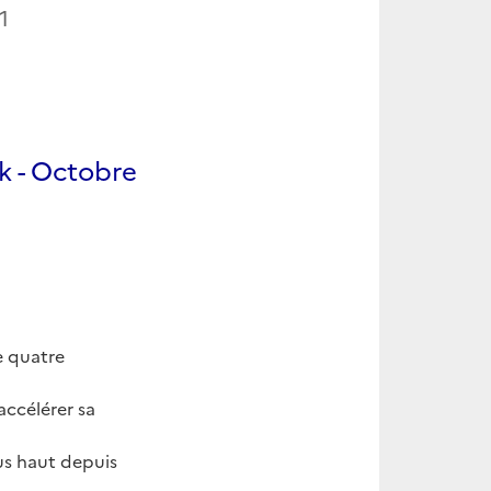
1
k - Octobre
e quatre
accélérer sa
lus haut depuis