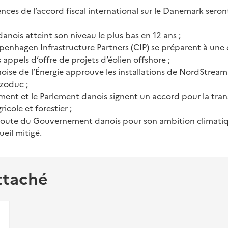
ces de l’accord fiscal international sur le Danemark seront 
nois atteint son niveau le plus bas en 12 ans ;
penhagen Infrastructure Partners (CIP) se préparent à une
s appels d’offre de projets d’éolien offshore ;
ise de l’Énergie approuve les installations de NordStream
azoduc ;
ent et le Parlement danois signent un accord pour la tran
icole et forestier ;
e route du Gouvernement danois pour son ambition climati
ueil mitigé.
ttaché