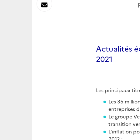
sur
Envoyer
Linkedin
par
Messagerie
Actualités 
2021
Les principaux titr
Les 35 millio
entreprises d
Le groupe Vel
transition ver
L’inflation p
2012 ;