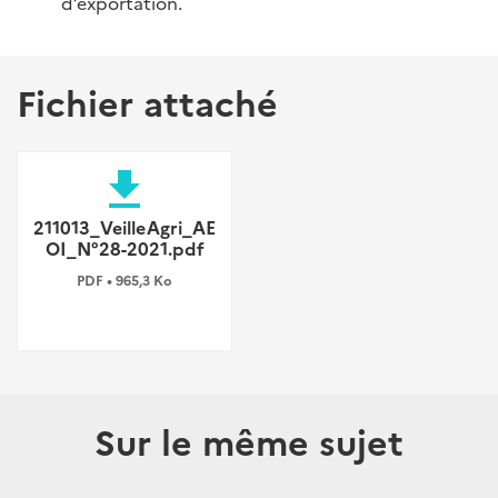
d’exportation.
Fichier attaché
file_download
211013_VeilleAgri_AE
OI_N°28-2021.pdf
PDF • 965,3 Ko
Sur le même sujet