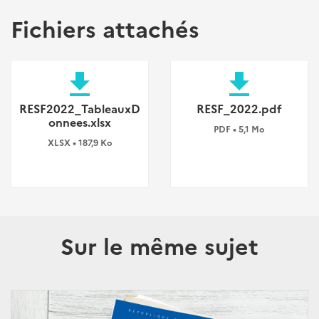
Fichiers attachés
file_download
file_download
RESF2022_TableauxD
RESF_2022.pdf
onnees.xlsx
PDF • 5,1 Mo
XLSX • 187,9 Ko
Sur le même sujet