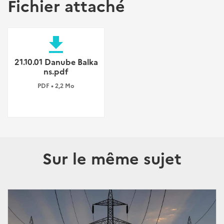
Fichier attaché
file_download
21.10.01 Danube Balka
ns.pdf
PDF • 2,2 Mo
Sur le même sujet