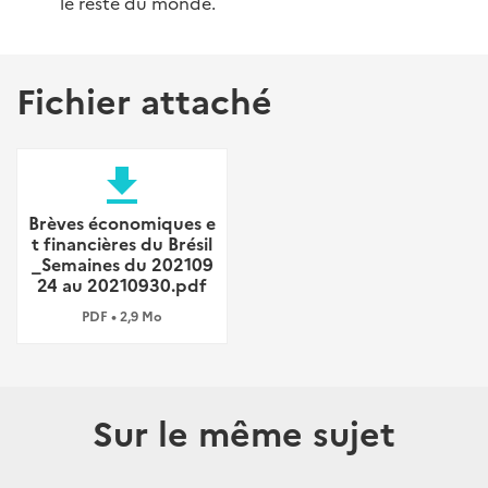
le reste du monde.
Fichier attaché
file_download
Brèves économiques e
t financières du Brésil
_Semaines du 202109
24 au 20210930.pdf
PDF • 2,9 Mo
Sur le même sujet