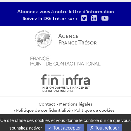
Abonnez-vous à notre lettre d'information
Twitter
LinkedIn
Youtu
Suivez la DG Trésor sur :
Contact
Mentions légales
Politique de confidentialité
Politique de cookies
Gestion des cookies
Flux RSS
Ce site utilise des cookies et vous donne le contrôle sur ce que vous
service-public.gouv.fr
legifrance.gouv.fr
info.gouv.fr
souhaitez activer
Tout accepter
Tout refuser