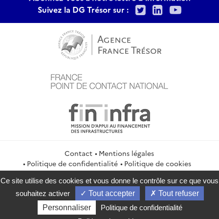
Twitter
LinkedIn
Youtu
Suivez la DG Trésor sur :
Contact
Mentions légales
Politique de confidentialité
Politique de cookies
Gestion des cookies
Flux RSS
Ce site utilise des cookies et vous donne le contrôle sur ce que vous
service-public.gouv.fr
legifrance.gouv.fr
info.gouv.fr
souhaitez activer
Tout accepter
Tout refuser
data.gouv.fr
Personnaliser
Politique de confidentialité
2026 Direction générale du Trésor