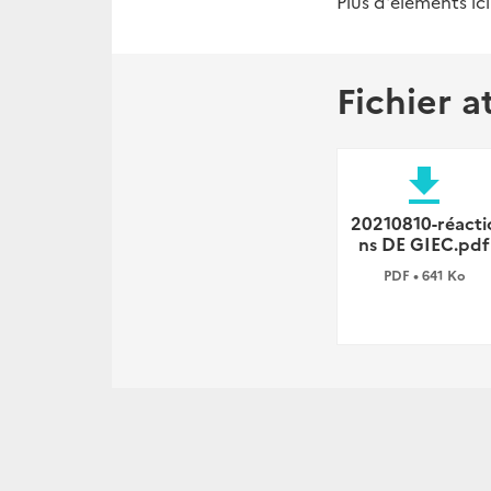
Plus d'éléments ic
Fichier a
file_download
20210810-réacti
ns DE GIEC.pdf
PDF • 641 Ko