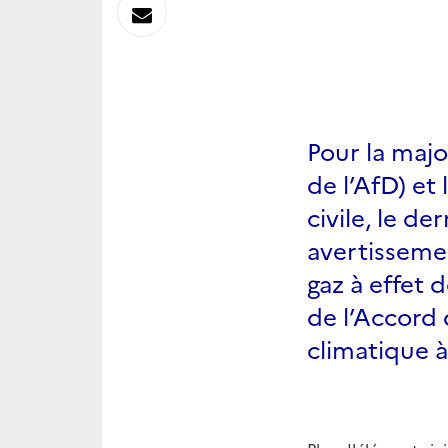
sur
Envoyer
Linkedin
par
Messagerie
Pour la majo
de l’AfD) et
civile, le d
avertissemen
gaz à effet 
de l’Accord 
climatique à 