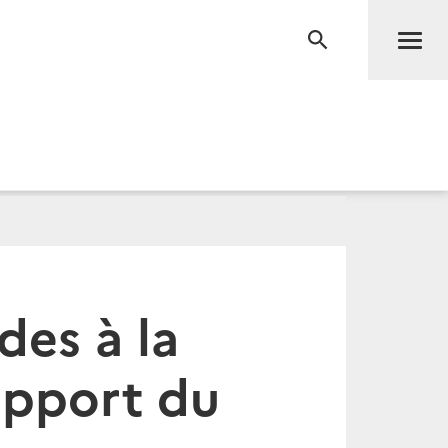
Men
RECHERCHE
des à la
apport du