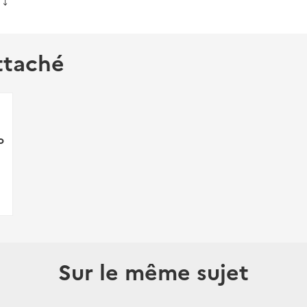
i
⤵️
ttaché
o
Sur le même sujet