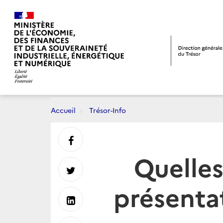
Accueil
Trésor-Info
Partager
Quelles
sur
Partager
présenta
Facebook
sur
Partager
Twitter