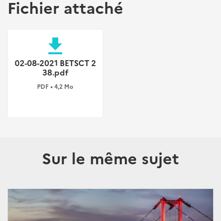
Fichier attaché
file_download
02-08-2021 BETSCT 2
38.pdf
PDF • 4,2 Mo
Sur le même sujet