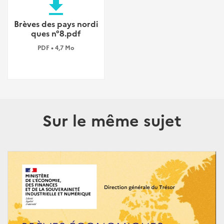
file_download
Brèves des pays nordi
ques n°8.pdf
PDF • 4,7 Mo
Sur le même sujet