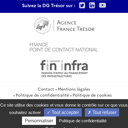
Twitter
LinkedIn
Youtu
Suivez la DG Trésor sur :
Contact
Mentions légales
Politique de confidentialité
Politique de cookies
Gestion des cookies
Flux RSS
Ce site utilise des cookies et vous donne le contrôle sur ce que vous
service-public.gouv.fr
legifrance.gouv.fr
info.gouv.fr
souhaitez activer
Tout accepter
Tout refuser
data.gouv.fr
Personnaliser
Politique de confidentialité
2026 Direction générale du Trésor