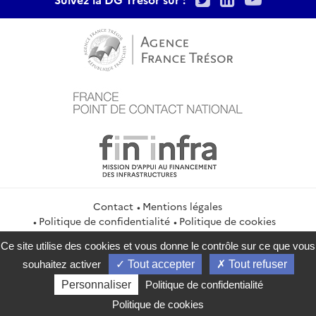
Contact
Mentions légales
Politique de confidentialité
Politique de cookies
Gestion des cookies
Flux RSS
Ce site utilise des cookies et vous donne le contrôle sur ce que vous
service-public.gouv.fr
legifrance.gouv.fr
info.gouv.fr
souhaitez activer
Tout accepter
Tout refuser
data.gouv.fr
Personnaliser
Politique de confidentialité
2026 Direction générale du Trésor
Politique de cookies