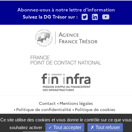
Abonnez-vous à notre lettre d'information
Twitter
LinkedIn
Youtu
Suivez la DG Trésor sur :
Contact
Mentions légales
Politique de confidentialité
Politique de cookies
Gestion des cookies
Flux RSS
Ce site utilise des cookies et vous donne le contrôle sur ce que vous
service-public.gouv.fr
legifrance.gouv.fr
info.gouv.fr
souhaitez activer
Tout accepter
Tout refuser