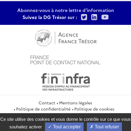
Abonnez-vous à notre lettre d'information
Twitter
LinkedIn
Youtu
Suivez la DG Trésor sur :
Contact
Mentions légales
Politique de confidentialité
Politique de cookies
Gestion des cookies
Flux RSS
Ce site utilise des cookies et vous donne le contrôle sur ce que vous
service-public.gouv.fr
legifrance.gouv.fr
info.gouv.fr
souhaitez activer
Tout accepter
Tout refuser