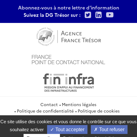
Abonnez-vous à notre lettre d'information
Twitter
LinkedIn
Youtu
Suivez la DG Trésor sur :
Contact
Mentions légales
Politique de confidentialité
Politique de cookies
Gestion des cookies
Flux RSS
Ce site utilise des cookies et vous donne le contrôle sur ce que vous
service-public.gouv.fr
legifrance.gouv.fr
info.gouv.fr
souhaitez activer
Tout accepter
Tout refuser
data.gouv.fr