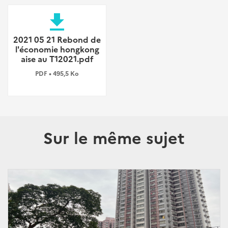
file_download
2021 05 21 Rebond de
l'économie hongkong
aise au T12021.pdf
PDF • 495,5 Ko
Sur le même sujet