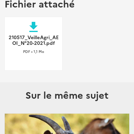
Fichier attaché
file_download
210517_VeilleAgri_AE
OI_N°20-2021.pdf
PDF • 1,1 Mo
Sur le même sujet