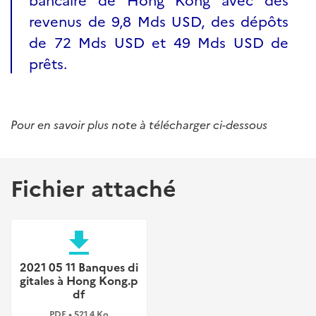
revenus de 9,8 Mds USD, des dépôts
de 72 Mds USD et 49 Mds USD de
prêts.
Pour en savoir plus note à télécharger ci-dessous
Fichier attaché
file_download
2021 05 11 Banques di
gitales à Hong Kong.p
df
PDF • 521,4 Ko