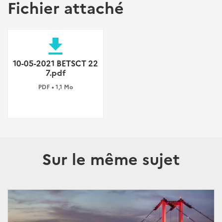
Fichier attaché
file_download
10-05-2021 BETSCT 22
7.pdf
PDF • 1,1 Mo
Sur le même sujet