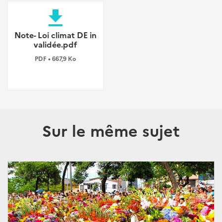
file_download
Note- Loi climat DE in
validée.pdf
PDF • 667,9 Ko
Sur le même sujet