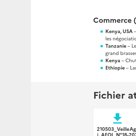
Commerce (é
Kenya, USA
les négociati
Tanzanie
– L
grand brasse
Kenya
– Chut
Ethiopie
– La
Fichier a
file_download
210503_VeilleAg
i_AEOI_N°18-20