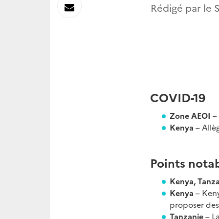
sur
Envoyer
Rédigé par le S
Linkedin
par
Messagerie
COVID-19
Zone AEOI
–
Kenya
– Allè
Points notab
Kenya, Tanz
Kenya
– Keny
proposer des
Tanzanie
– L