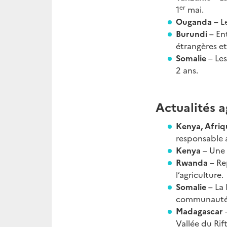
er
1
mai.
Ouganda
– L
Burundi
– Ent
étrangères e
Somalie
– Le
2 ans.
Actualités a
Kenya, Afri
responsable a
Kenya
– Une 
Rwanda
– Re
l’agriculture.
Somalie
– La
communautés
Madagascar
Vallée du Rift