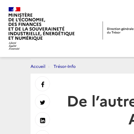
Accueil
Trésor-Info
Partager
De l’autre
sur
Partager
Facebook
sur
Partager
Twitter