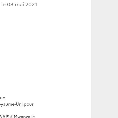
 le
03 mai 2021
duc.
 Royaume-Uni pour
(WAP) à Mwanza le