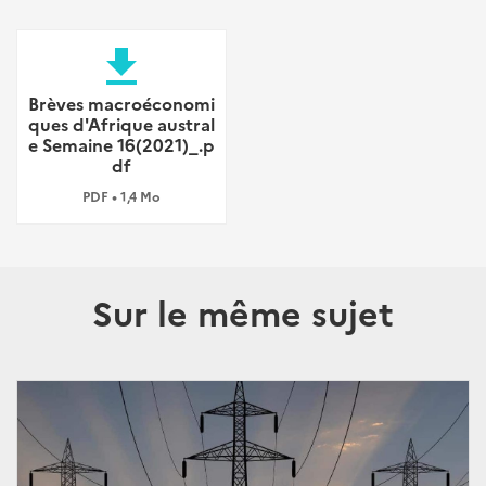
file_download
Brèves macroéconomi
ques d'Afrique austral
e Semaine 16(2021)_.p
df
PDF • 1,4 Mo
Sur le même sujet