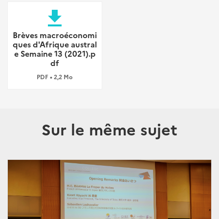
file_download
Brèves macroéconomi
ques d'Afrique austral
e Semaine 13 (2021).p
df
PDF • 2,2 Mo
Sur le même sujet