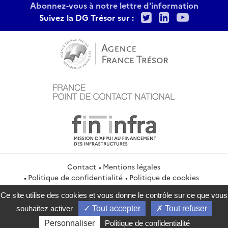
Abonnez-vous à notre lettre d'information
Twitter
LinkedIn
Youtu
Suivez la DG Trésor sur :
Contact
Mentions légales
Politique de confidentialité
Politique de cookies
Gestion des cookies
Flux RSS
Ce site utilise des cookies et vous donne le contrôle sur ce que vous
service-public.gouv.fr
legifrance.gouv.fr
info.gouv.fr
souhaitez activer
Tout accepter
Tout refuser
data.gouv.fr
Personnaliser
Politique de confidentialité