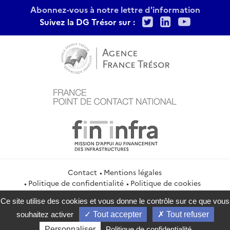
Abonnez-vous à notre lettre d'information
Twitter
LinkedIn
Youtu
Suivez la DG Trésor sur :
Contact
Mentions légales
Politique de confidentialité
Politique de cookies
Gestion des cookies
Flux RSS
Ce site utilise des cookies et vous donne le contrôle sur ce que vous
service-public.gouv.fr
legifrance.gouv.fr
info.gouv.fr
souhaitez activer
Tout accepter
Tout refuser
data.gouv.fr
Personnaliser
Politique de confidentialité