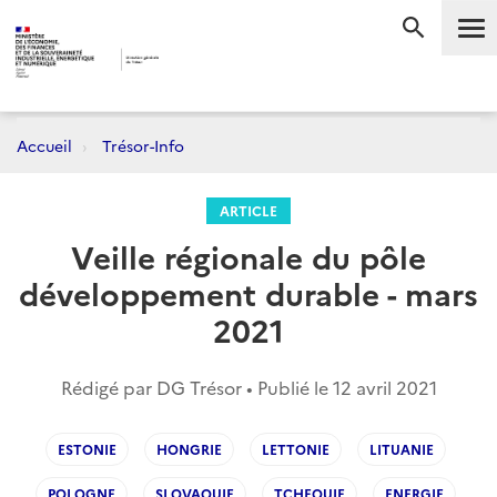
Me
RECHERC
Accueil
Trésor-Info
ARTICLE
Veille régionale du pôle
développement durable - mars
2021
Rédigé par DG Trésor • Publié le
12 avril 2021
ESTONIE
HONGRIE
LETTONIE
LITUANIE
POLOGNE
SLOVAQUIE
TCHEQUIE
ENERGIE