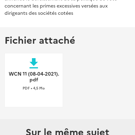
concernant les primes excessives versées aux
dirigeants des sociétés cotées
Fichier attaché
file_download
WCN 11 (08-04-2021).
pdf
PDF • 4,5 Mo
Sur le même sujet