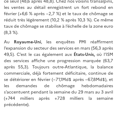
ce seuil (48,6 après 48,8). Chez nos voisins transalpins,
les ventes au détail enregistrent un fort rebond en
février (+6,6 % après −2,7 %) et le taux de chômage se
réduit très légèrement (10,2 % après 10,3 %). Ce même
taux de chômage se stabilise à l’échelle de la zone euro
(8,3 %).
Au
Royaume-Uni
, les enquêtes PMI réaffirment
l’expansion du secteur des services en mars (56,3 après
49,5). C’est le cas également aux
États-Unis,
où l’ISM
des services affiche une progression marquée (63,7
après 55,3). Toujours outre-Atlantique, la balance
commerciale, déjà fortement déficitaire, continue de
se détériorer en février (−71,1Md$ après −67,8Md$), et
les demandes de chômage hebdomadaires
s’accentuent pendant la semaine du 29 mars au 3 avril
(+744 milliers après +728 milliers la semaine
précédente).