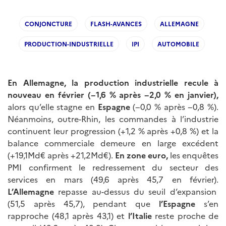
CONJONCTURE
FLASH-AVANCES
ALLEMAGNE
PRODUCTION-INDUSTRIELLE
IPI
AUTOMOBILE
En Allemagne, la production industrielle recule à
nouveau en février (−1,6 % après −2,0 % en janvier),
alors qu’elle stagne en
Espagne
(−0,0 % après −0,8 %).
Néanmoins, outre-Rhin, les commandes à l’industrie
continuent leur progression (+1,2 % après +0,8 %) et la
balance commerciale demeure en large excédent
(+19,1Md€ après +21,2Md€).
En zone euro,
les enquêtes
PMI confirment le redressement du secteur des
services en mars (49,6 après 45,7 en février).
L’Allemagne
repasse au-dessus du seuil d’expansion
(51,5 après 45,7), pendant que
l’Espagne
s’en
rapproche (48,1 après 43,1) et
l’Italie
reste proche de