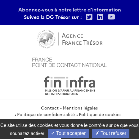
Abonnez-vous à notre lettre d'information
Twitter
LinkedIn
Youtu
Suivez la DG Trésor sur :
Contact
Mentions légales
Politique de confidentialité
Politique de cookies
Gestion des cookies
Flux RSS
Ce site utilise des cookies et vous donne le contrôle sur ce que vous
service-public.gouv.fr
legifrance.gouv.fr
info.gouv.fr
souhaitez activer
Tout accepter
Tout refuser
data.gouv.fr