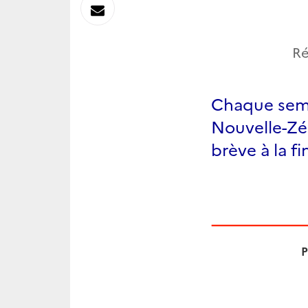
sur
Envoyer
Linkedin
par
Ré
Messagerie
Chaque semai
Nouvelle-Zél
brève à la fin
P