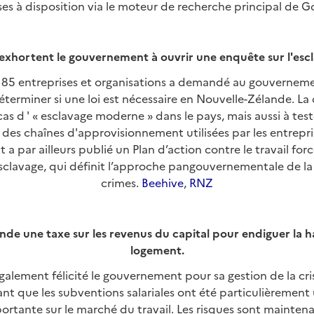
ses à disposition via le moteur de recherche principal de G
 exhortent le gouvernement à ouvrir une enquête sur l'es
 85 entreprises et organisations a demandé au gouverneme
terminer si une loi est nécessaire en Nouvelle-Zélande. La
cas d ' « esclavage moderne » dans le pays, mais aussi à tester
des chaînes d'approvisionnement utilisées par les entrepris
 par ailleurs publié un Plan d’action contre le travail forcé
esclavage, qui définit l’approche pangouvernementale de la 
crimes.
Beehive
,
RNZ
e une taxe sur les revenus du capital pour endiguer la h
logement.
également félicité le gouvernement pour sa gestion de la c
ant que les subventions salariales ont été particulièrement 
portante sur le marché du travail. Les risques sont mainten