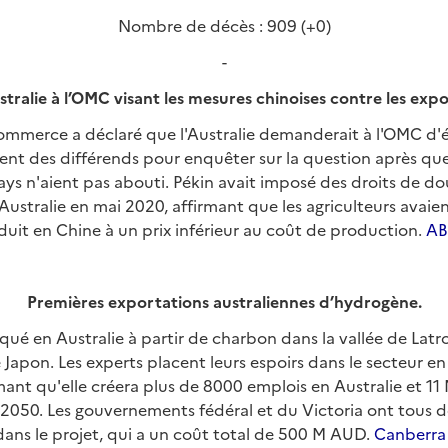
Nombre de décès : 909 (+0)
-
stralie à l’OMC visant les mesures chinoises contre les expo
ommerce a déclaré que l'Australie demanderait à l'OMC d'
ent des différends pour enquêter sur la question après que
ays n'aient pas abouti. Pékin avait imposé des droits de d
 Australie en mai 2020, affirmant que les agriculteurs avai
uit en Chine à un prix inférieur au coût de production.
A
Premières exportations australiennes d’hydrogène.
qué en Australie à partir de charbon dans la vallée de Latro
e Japon. Les experts placent leurs espoirs dans le secteur en
mant qu'elle créera plus de 8000 emplois en Australie et 1
i 2050. Les gouvernements fédéral et du Victoria ont tous 
ans le projet, qui a un coût total de 500 M AUD.
Canberra