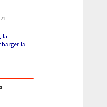
021
 la
charger la
03