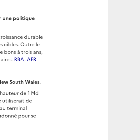
r une politique
croissance durable
s cibles. Outre le
e bons à trois ans,
aires.
RBA
,
AFR
 New South Wales.
 à hauteur de 1 Md
tiliserait de
 au terminal
andonné pour se