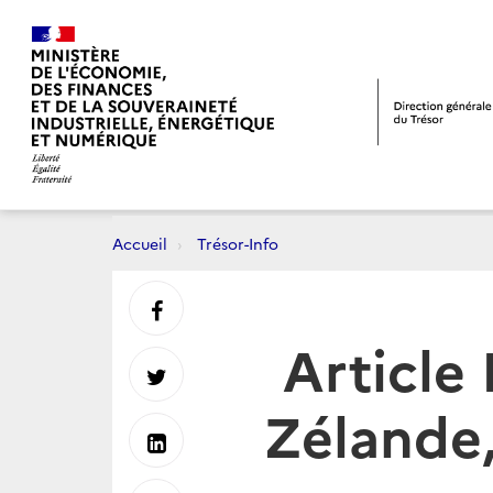
Accueil
Trésor-Info
Partager
Article 
sur
Partager
Zélande,
Facebook
sur
Partager
Twitter