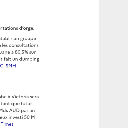
rtations d’orge.
établir un groupe
 les consultations
ouane à 80,5% sur
ent fait un dumping
BC
,
SMH
be à Victoria sera
 tant que futur
1 Mds AUD par an
deux investi 50 M
 Times