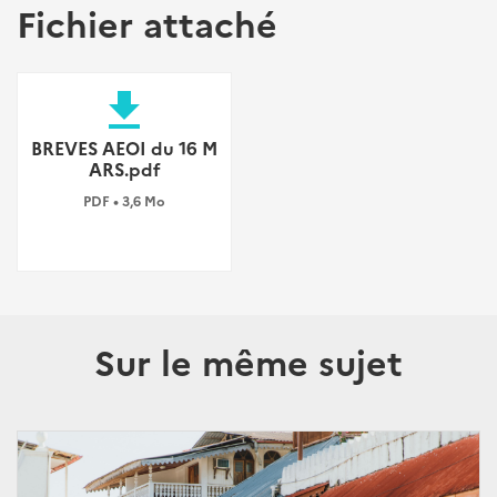
Fichier attaché
file_download
BREVES AEOI du 16 M
ARS.pdf
PDF • 3,6 Mo
Sur le même sujet